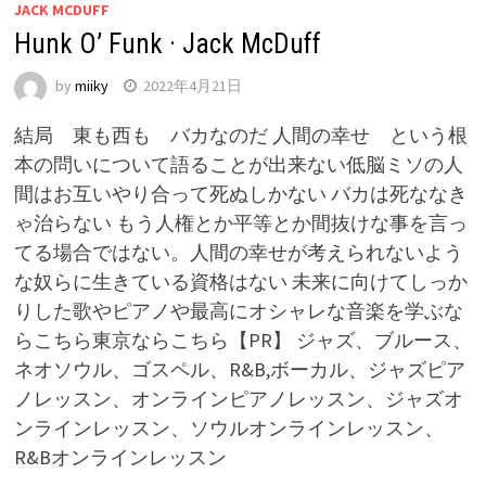
JACK MCDUFF
Hunk O’ Funk · Jack McDuff
by
miiky
2022年4月21日
結局 東も西も バカなのだ 人間の幸せ という根
本の問いについて語ることが出来ない低脳ミソの人
間はお互いやり合って死ぬしかない バカは死ななき
ゃ治らない もう人権とか平等とか間抜けな事を言っ
てる場合ではない。人間の幸せが考えられないよう
な奴らに生きている資格はない 未来に向けてしっか
りした歌やピアノや最高にオシャレな音楽を学ぶな
らこちら東京ならこちら【PR】 ジャズ、ブルース、
ネオソウル、ゴスペル、R&B,ボーカル、ジャズピア
ノレッスン、オンラインピアノレッスン、ジャズオ
ンラインレッスン、ソウルオンラインレッスン、
R&Bオンラインレッスン