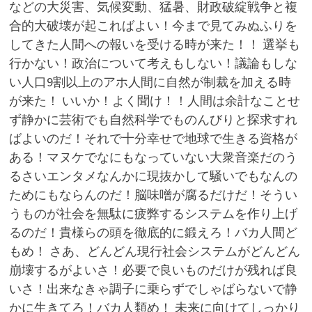
などの大災害、気候変動、猛暑、財政破綻戦争と複
合的大破壊が起こればよい！今まで見てみぬふりを
してきた人間への報いを受ける時が来た！！ 選挙も
行かない！政治について考えもしない！議論もしな
い人口9割以上のアホ人間に自然が制裁を加える時
が来た！ いいか！よく聞け！！人間は余計なことせ
ず静かに芸術でも自然科学でものんびりと探求すれ
ばよいのだ！それで十分幸せで地球で生きる資格が
ある！マヌケでなにもなっていない大衆音楽だのう
るさいエンタメなんかに現抜かして騒いでもなんの
ためにもならんのだ！脳味噌が腐るだけだ！そうい
うものが社会を無駄に疲弊するシステムを作り上げ
るのだ！貴様らの頭を徹底的に鍛えろ！バカ人間ど
もめ！ さあ、どんどん現行社会システムがどんどん
崩壊するがよいさ！必要で良いものだけが残れば良
いさ！出来なきゃ調子に乗らずでしゃばらないで静
かに生きてろ！バカ人類め！ 未来に向けてしっかり