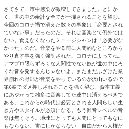
さてさて、市中感染が激増してきました。とにか
く、世の中の余計な全てが一掃されることを望む。
今回のコロナ禍で消えた数々の事象は「必要とされ
ていない事」だったのだ。それは音楽とて例外では
ない。食えなくなったミュージシャンは「必要がな
かった」のだ。音楽をやる前に人間的なところから
やり直す事を強く強制された。コロナによってね。
アマプロ限らずろくな人間性でない奴が世の中にろ
くな音を発するんじゃないよ。まだまだふざけた業
界崩れの野郎が音楽をやっているのが沢山いるので
第6波でダメ押しされることを強く望む。資本主義
にあやかって雑多に音楽してた連中は消えるべきで
ある。これからの時代は必要とされる人間らしい生
き方やスタイルが必須になる。もう雑音レベルの音
楽は無くそう。地球にとっても人間にとってもなに
もならない。害にしかならない。自由だから人権だ