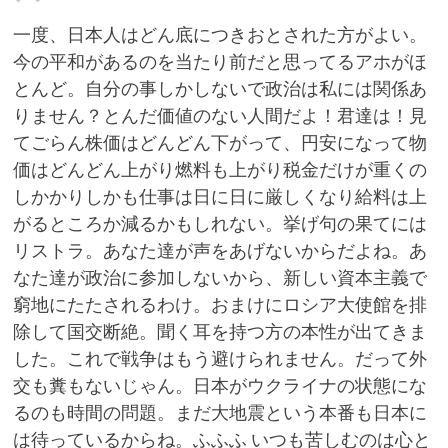
一度、日本人はどん底につきおとされた方がよい。
今の平和があるのを当たり前だと思ってるアホがほ
とんど。自分の事しかしないで政治は私には関係あ
りません？とんだ価値のない人間だよ！君達は！見
てごらん株価はどんどん下がって、円安になって物
価はどんどん上がり燃料も上がり税金だけが重くの
しかかりしかも仕事は日に日に厳しくなり給料は上
がるところか減るかもしれない。挙げ句の果てには
リストラ。あなた達が声をあげないからだよね。あ
なた達が政治に参加しないから、新しい資本主義で
窮地にたたされるわけ。おまけにロシア大使館を排
除して国交断絶。聞く耳を持つ方の本性が出てきま
した。これで戦争はもう避けられません。だって外
交も糞もないじゃん。日本がウクライナの状態にな
るのも時間の問題。まだ大地震という本番も日本に
は待っているからね。ふふふ いつも苦しむのは心と