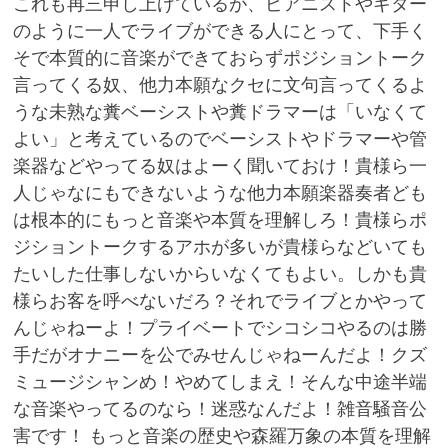
これも再三申し上げているが、ピアニストやギター
のように一人でライブができる人にとって、下手く
そで本質的に音楽ができておらずポジショントーク
言ってくる奴、他力本願なクセに文句言ってくるよ
うな未熟な糞ベーシストや糞ドラマーは「いなくて
よい」と考えているのでベーシストやドラマーや管
楽器などやってる奴はよーく聞いておけ！貴様ら一
人じゃなにもできないような他力本願楽器奏者ども
は根本的にもっと音楽や本質を理解しろ！貴様らポ
ジショントークするアホが多いが貴様らなどいても
たいした仕事しないからいなくてもよい。しかも貴
様らお客を呼べないだろ？それでライブとかやって
んじゃねーよ！プライベートでシコシコやるのは勝
手だがオナニーを公でみせんじゃねーんだよ！クズ
ミュージシャンめ！やめてしまえ！そんな中途半端
な音楽やってるのなら！迷惑なんだよ！雑音騒音公
害です！ もっと音楽の歴史や森羅万象の本質を理解