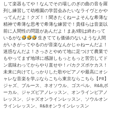
して楽器もてや！なんでその場しのぎの曲の音を羅
列し練習して幼稚園の学芸会みたいなライヴとかや
ってんだよ！クズ！！聞きたくねーよそんな希薄な
精神で希薄な思考で希薄な練習で！貴様らは音楽以
前に人間性の問題があんだよ！まあ9割は終わって
いるがな
生きてても価値のないような人間
がいきがってやるのが音楽なんかじゃねーんだよ！
迷惑なんだよ！さっさとやめて地に足つけて農業で
もやってまず地球に感謝しもっともっと苦労してド
ン底味わってからやり直せや！バカクズボケカス！
未来に向けてしっかりした歌やピアノや最高にオシ
ャレな音楽を学ぶならこちら東京ならこちら【PR】
ジャズ、ブルース、ネオソウル、ゴスペル、R&B,ボ
ーカル、ジャズピアノレッスン、オンラインピアノ
レッスン、ジャズオンラインレッスン、ソウルオン
ラインレッスン、R&Bオンラインレッスン