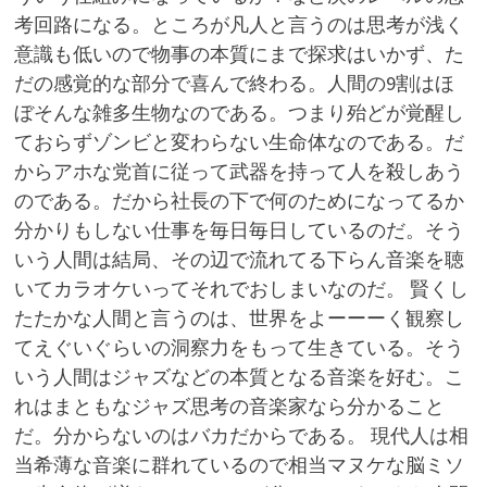
考回路になる。ところが凡人と言うのは思考が浅く
意識も低いので物事の本質にまで探求はいかず、た
だの感覚的な部分で喜んで終わる。人間の9割はほ
ぼそんな雑多生物なのである。つまり殆どが覚醒し
ておらずゾンビと変わらない生命体なのである。だ
からアホな党首に従って武器を持って人を殺しあう
のである。だから社長の下で何のためになってるか
分かりもしない仕事を毎日毎日しているのだ。そう
いう人間は結局、その辺で流れてる下らん音楽を聴
いてカラオケいってそれでおしまいなのだ。 賢くし
たたかな人間と言うのは、世界をよーーーく観察し
てえぐいぐらいの洞察力をもって生きている。そう
いう人間はジャズなどの本質となる音楽を好む。こ
れはまともなジャズ思考の音楽家なら分かること
だ。分からないのはバカだからである。 現代人は相
当希薄な音楽に群れているので相当マヌケな脳ミソ