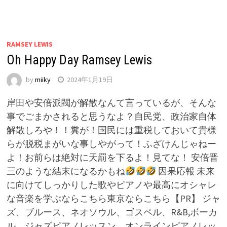
RAMSEY LEWIS
Oh Happy Day Ramsey Lewis
by
miiky
2024年1月19日
岸田や安倍派閥が解散なんて言っているが、そんな
事でごまかされると思うなよ？自民党、政治家自体
解散しろや！！糞が！国民には重税しておいて貴様
らが脱税まがいな事しやがって！ふざけんじゃねー
よ！お前らは絶対に天罰を下るよ！見てな！ 安倍晋
三のような結末になるかもね
因果応報 未来
に向けてしっかりした歌やピアノや最高にオシャレ
な音楽を学ぶならこちら東京ならこちら【PR】 ジャ
ズ、ブルース、ネオソウル、ゴスペル、R&B,ボーカ
ル、ジャズピアノレッスン、オンラインピアノレッ