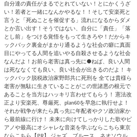
自分達の責任がまるでとれていない！とにかくうざ
い！若者と一緒になんかやるな！！そして安楽死と
言うと「死ぬことを催促する」流れになるからダメ
とか言い出す！そうではない、自分に「責任」「落
とし前」をつける覚悟をもって生きろや！だからキ
ックバック裏金がまかり通るような社会の癖に真面
目にやってる人間を追いやる自殺させるような社会
なんだよ！お前ら老害は真っ先に●ねば、良い人間
は死ななくても良い、良い社会が出きるのだよ！ キ
ックバック脱税政治家野郎共に死刑を 全ては貴様ら
老害が無駄に生きていることがこの世諸悪の根元で
あることを当方はハッキリ言わせてもらう！ 憲法改
正より安楽死、尊厳死、plan60を早急に執行せよ！
それか戦争が来たら真っ先に年配者やクソ政治家か
ら最前線に行け！ 未来に向けてしっかりした歌やピ
アノや最高にオシャレな音楽を学ぶならこちら東京
ならこちら【PR】 ジャズ、ブルース、ネオソウル、