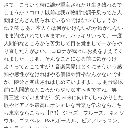
さて、こういう時に誰が重宝されたり生き残れるで
しょうか？コロナ以前は我が物顔で調子乗ってた人
間はどんどん切られているのではないでしょうか
ね？笑 まあ、本人らは何がいけないのか気がつない
まま淘汰されていきますが、ハッキリいって、一度
人間的なところから苦労して目を覚まして一からや
り直した方がよい。 コロナが我々にお灸をすえてく
れました。まあ、そんなことになる前に気がつけ
よ！ってとこですが！音楽業界はとくにそういう感
知や感性がなければやる価値や資格なんかないです
が、随分と淘汰されはじめていますよ。 まあ音楽以
前に人間的なところからやりなすべきですね。笑
再三述べていますが 笑 未来に向けてしっかりした
歌やピアノや最高にオシャレな音楽を学ぶならこち
ら東京ならこちら【PR】 ジャズ、ブルース、ネオソ
ウル、ゴスペル、R&B,ボーカル、ピアノレッスン、