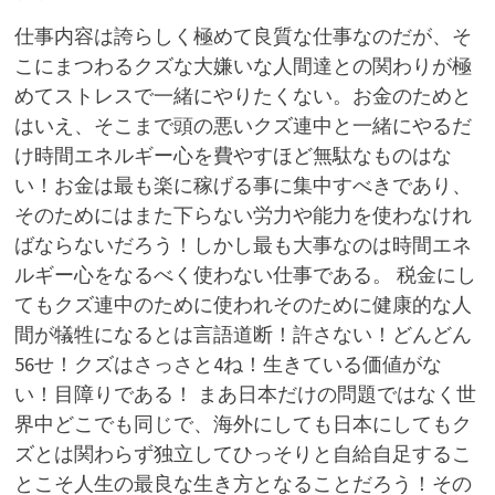
仕事内容は誇らしく極めて良質な仕事なのだが、そ
こにまつわるクズな大嫌いな人間達との関わりが極
めてストレスで一緒にやりたくない。お金のためと
はいえ、そこまで頭の悪いクズ連中と一緒にやるだ
け時間エネルギー心を費やすほど無駄なものはな
い！お金は最も楽に稼げる事に集中すべきであり、
そのためにはまた下らない労力や能力を使わなけれ
ばならないだろう！しかし最も大事なのは時間エネ
ルギー心をなるべく使わない仕事である。 税金にし
てもクズ連中のために使われそのために健康的な人
間が犠牲になるとは言語道断！許さない！どんどん
56せ！クズはさっさと4ね！生きている価値がな
い！目障りである！ まあ日本だけの問題ではなく世
界中どこでも同じで、海外にしても日本にしてもク
ズとは関わらず独立してひっそりと自給自足するこ
とこそ人生の最良な生き方となることだろう！その