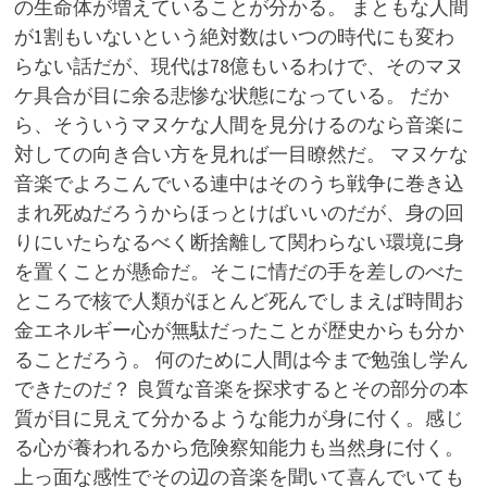
の生命体が増えていることが分かる。 まともな人間
が1割もいないという絶対数はいつの時代にも変わ
らない話だが、現代は78億もいるわけで、そのマヌ
ケ具合が目に余る悲惨な状態になっている。 だか
ら、そういうマヌケな人間を見分けるのなら音楽に
対しての向き合い方を見れば一目瞭然だ。 マヌケな
音楽でよろこんでいる連中はそのうち戦争に巻き込
まれ死ぬだろうからほっとけばいいのだが、身の回
りにいたらなるべく断捨離して関わらない環境に身
を置くことが懸命だ。そこに情だの手を差しのべた
ところで核で人類がほとんど死んでしまえば時間お
金エネルギー心が無駄だったことが歴史からも分か
ることだろう。 何のために人間は今まで勉強し学ん
できたのだ？ 良質な音楽を探求するとその部分の本
質が目に見えて分かるような能力が身に付く。感じ
る心が養われるから危険察知能力も当然身に付く。
上っ面な感性でその辺の音楽を聞いて喜んでいても