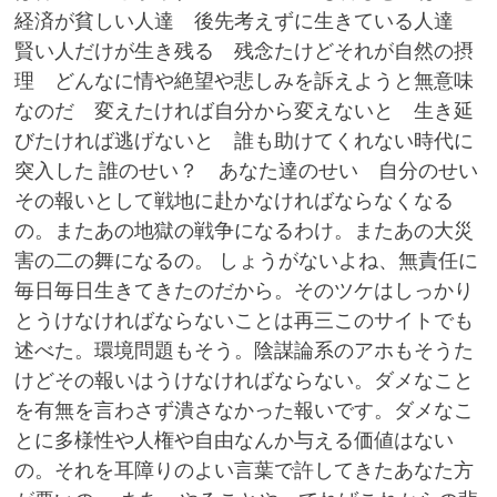
経済が貧しい人達 後先考えずに生きている人達
賢い人だけが生き残る 残念たけどそれが自然の摂
理 どんなに情や絶望や悲しみを訴えようと無意味
なのだ 変えたければ自分から変えないと 生き延
びたければ逃げないと 誰も助けてくれない時代に
突入した 誰のせい？ あなた達のせい 自分のせい
その報いとして戦地に赴かなければならなくなる
の。またあの地獄の戦争になるわけ。またあの大災
害の二の舞になるの。 しょうがないよね、無責任に
毎日毎日生きてきたのだから。そのツケはしっかり
とうけなければならないことは再三このサイトでも
述べた。環境問題もそう。陰謀論系のアホもそうた
けどその報いはうけなければならない。ダメなこと
を有無を言わさず潰さなかった報いです。ダメなこ
とに多様性や人権や自由なんか与える価値はない
の。それを耳障りのよい言葉で許してきたあなた方