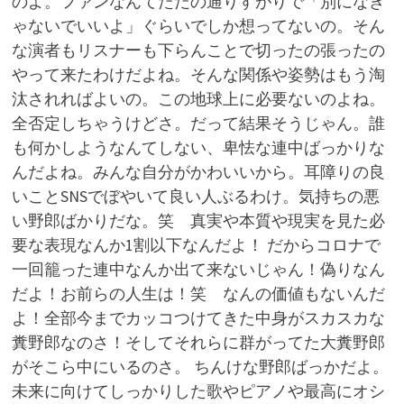
のよ。ファンなんてただの通りすがりで「別になき
ゃないでいいよ」ぐらいでしか想ってないの。そん
な演者もリスナーも下らんことで切ったの張ったの
やって来たわけだよね。そんな関係や姿勢はもう淘
汰されればよいの。この地球上に必要ないのよね。
全否定しちゃうけどさ。だって結果そうじゃん。誰
も何かしようなんてしない、卑怯な連中ばっかりな
んだよね。みんな自分がかわいいから。耳障りの良
いことSNSでぼやいて良い人ぶるわけ。気持ちの悪
い野郎ばかりだな。笑 真実や本質や現実を見た必
要な表現なんか1割以下なんだよ！ だからコロナで
一回籠った連中なんか出て来ないじゃん！偽りなん
だよ！お前らの人生は！笑 なんの価値もないんだ
よ！全部今までカッコつけてきた中身がスカスカな
糞野郎なのさ！そしてそれらに群がってた大糞野郎
がそこら中にいるのさ。 ちんけな野郎ばっかだよ。
未来に向けてしっかりした歌やピアノや最高にオシ