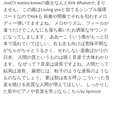
JoeのI wanna knowの曲をなんとKirk Whalumたまり
ません。 この曲はLoving youと似てるシンプル循環
コードなのでKirkも 前奏や間奏でそれを匂わすメロ
ディー弾いてますよね。 メロやリズム、フィールが
違うだけでこんなにも落ち着いたお洒落なサウンド
になってしまします。 ああーこういう曲がもっと日
本で流れていてほしい。右も左も向けば意味不明な
がちゃがちゃとうるさく、せわしない楽曲ばかりの
日本。 人間の質というものは聴く音楽で大体わかり
ます。 なぜって？音楽は波長ですよね。人間だって
結局は波長。 厳密には、粒子のような波長のような
ものなんでしょう。 要は類は友を呼ぶ こういった音
楽を聴ける良質な人間が増えてほしい。 しっかりし
た歌やピアノや音楽を学ぶならこちらby Sponsor