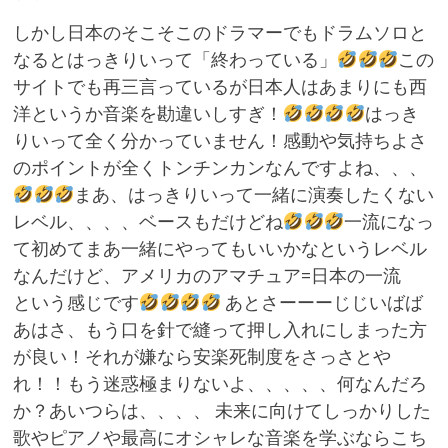
しかし日本のそこそこのドラマーでもドラムソロと
なるとはっきりいって「終わっている」
この
サイトでも再三言っているが日本人はあまりにも西
洋というか音楽を勘違いしすぎ！
はっき
りいって全く分かっていません！感動や気持ちよさ
のポイントが全くトンチンカンなんですよね、、、
まあ、はっきりいって一緒に演奏したくない
レベル、、、、ベースもだけどね
一流になっ
て初めてまあ一緒にやってもいいかなというレベル
なんだけど、アメリカのアマチュア=日本の一流
という感じです
あとさーーーじじいばば
あはさ、もう口を針で縫って押し入れにしまった方
が良い！それが嫌なら安楽死制度をさっさとや
れ！！もう迷惑極まりないよ、、、、、何なんだろ
か？あいつらは、、、、 未来に向けてしっかりした
歌やピアノや最高にオシャレな音楽を学ぶならこち