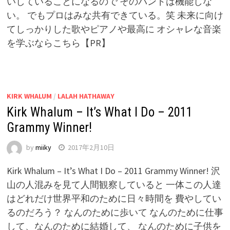
いしていることになるので そのバンドは機能しな
い。 でもプロはみな共有できている。笑 未来に向け
てしっかりした歌やピアノや最高に オシャレな音楽
を学ぶならこちら【PR】
KIRK WHALUM
/
LALAH HATHAWAY
Kirk Whalum – It’s What I Do – 2011
Grammy Winner!
by
miiky
2017年2月10日
Kirk Whalum – It’s What I Do – 2011 Grammy Winner! 沢
山の人混みを見て人間観察していると 一体この人達
はどれだけ世界平和のために日々時間を 費やしてい
るのだろう？ なんのために歩いて なんのために仕事
して、なんのために結婚して、 なんのために子供を