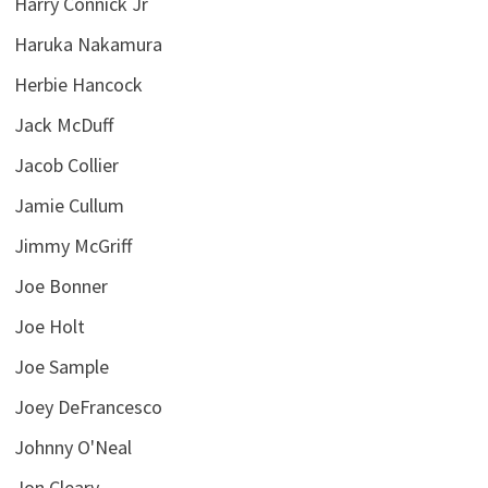
Harry Connick Jr
Haruka Nakamura
Herbie Hancock
Jack McDuff
Jacob Collier
Jamie Cullum
Jimmy McGriff
Joe Bonner
Joe Holt
Joe Sample
Joey DeFrancesco
Johnny O'Neal
Jon Cleary