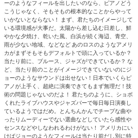
ーのようなフィールを出したいのなら、ピアノどう
こうじゃなく、そもそもの根本的なことからやって
いかないとならない！ まず、君たちのイメージして
いる環境感が大事だ。太陽から差し込む日差し、鮮
やかな夕焼け、乾いた風、白浜が続く海辺、青空、
雨が少ない地域、などなど あのロスのようなアメリ
カがまずそもそもデフォルトで頭に入っているか？
当たり前に、ブルース、ジャズができているか？ な
ど、当たり前のことがイメージできていないのにジ
ョーのようなサウンドは出せない！日本でいくらピ
アノが上手く、超絶に演奏できてもまず無理だ！技
術の問題じゃないのだよ！ 君たちのように、ショボ
くれたライブハウスやジャズバーで毎日毎日演奏し
ているようではだめ。とんちんかんでチープな曲や
ったりムーディーでない選曲などしていたら感性や
センスなどやしなわれるわけがない！ アメリカにい
けばジョーのようなフィールは当たり前だし別に特