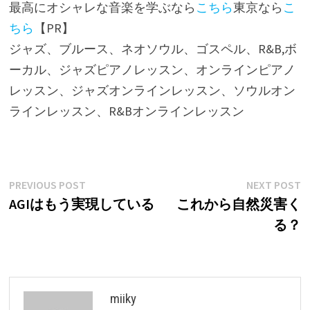
最高にオシャレな音楽を学ぶなら
こちら
東京なら
こ
ちら
【PR】
ジャズ、ブルース、ネオソウル、ゴスペル、R&B,ボ
ーカル、ジャズピアノレッスン、オンラインピアノ
レッスン、ジャズオンラインレッスン、ソウルオン
ラインレッスン、R&Bオンラインレッスン
Post
Previous
N
PREVIOUS POST
NEXT POST
post:
p
AGIはもう実現している
これから自然災害く
navigation
る？
miiky