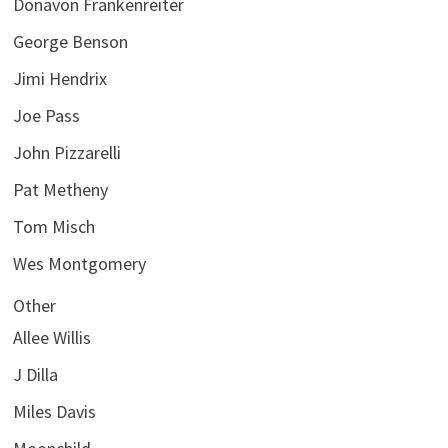
Donavon Frankenreiter
George Benson
Jimi Hendrix
Joe Pass
John Pizzarelli
Pat Metheny
Tom Misch
Wes Montgomery
Other
Allee Willis
J Dilla
Miles Davis