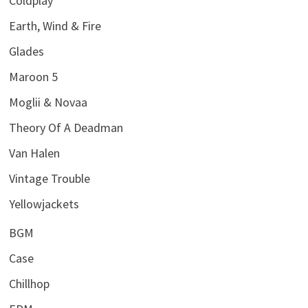
Coldplay
Earth, Wind & Fire
Glades
Maroon 5
Moglii & Novaa
Theory Of A Deadman
Van Halen
Vintage Trouble
Yellowjackets
BGM
Case
Chillhop