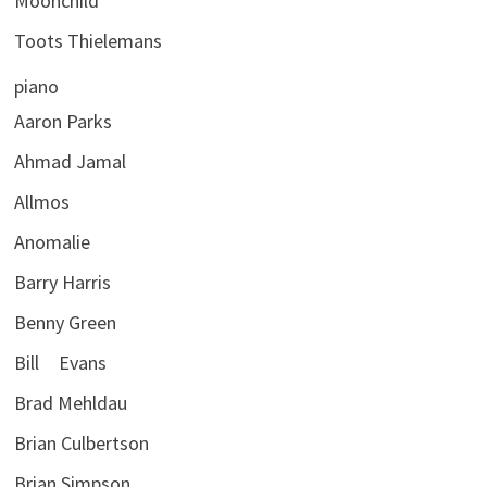
Moonchild
Toots Thielemans
piano
Aaron Parks
Ahmad Jamal
Allmos
Anomalie
Barry Harris
Benny Green
Bill Evans
Brad Mehldau
Brian Culbertson
Brian Simpson