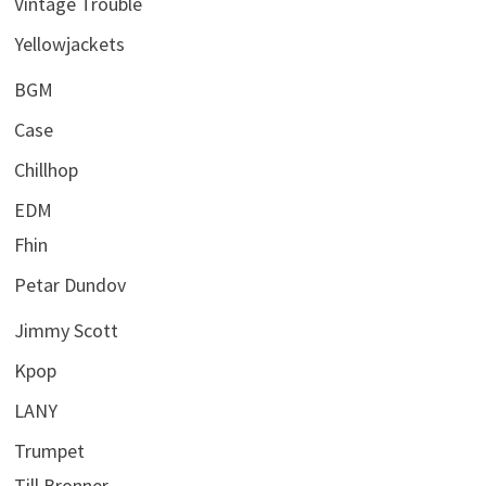
Vintage Trouble
Yellowjackets
BGM
Case
Chillhop
EDM
Fhin
Petar Dundov
Jimmy Scott
Kpop
LANY
Trumpet
Till Bronner