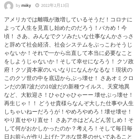
by
miiky
2022年2月13日
アメリカでは離職が激増しているそうだ！コロナに
よって人生を見直し始めたのだろう！バカめ！今
頃！ さあ、みんなでクソみたいな仕事なんかさっさ
と辞めて社会経済、社会システムをぶっこわそうじ
ゃないか！それで一から出直して本当に必要なこと
をしようじゃないか！そして幸せになろう！ クソ政
府！クソ資本家のいいなりになんかなるな！現状の
このクソ世の中を底辺からぶっ壊せ！ さあオミクロ
ンだの第7波だの10波だの新種ウイルス、天変地異
など、大歓迎さ！ひゃひゃひゃーー 壊せぶっ壊せ！
再生じゃ！！ どうせ貴様らなんぞ大した仕事や人生
しちゃいねーだろうが！やめろやめろ！壊せ壊せ！
やり直せやり直せ！ さあアホはどんどん苦しめ！そ
して何がおかしかったのか？考えろ！そして毎日毎
日お前らが作り上げたアホな世界のせいであること