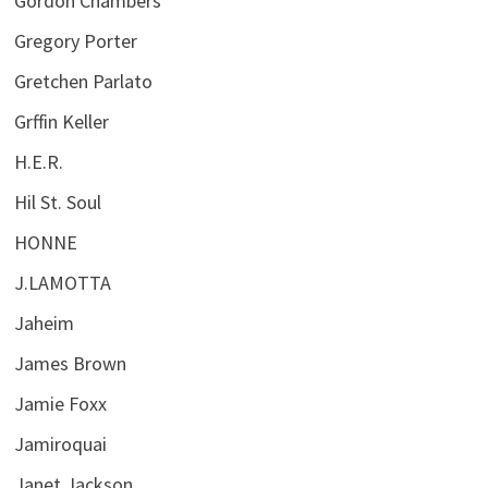
Gordon Chambers
Gregory Porter
Gretchen Parlato
Grffin Keller
H.E.R.
Hil St. Soul
HONNE
J.LAMOTTA
Jaheim
James Brown
Jamie Foxx
Jamiroquai
Janet Jackson