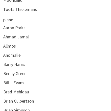
Moonchild
Toots Thielemans
piano
Aaron Parks
Ahmad Jamal
Allmos
Anomalie
Barry Harris
Benny Green
Bill Evans
Brad Mehldau
Brian Culbertson
Brian Simpson