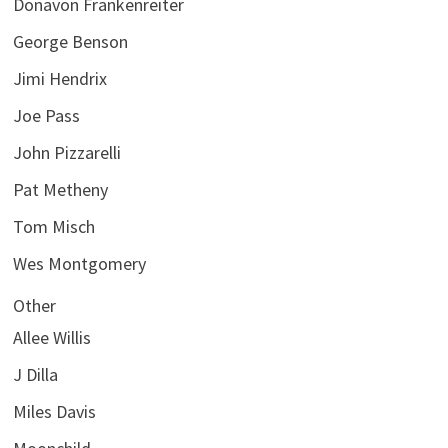
Donavon Frankenreiter
George Benson
Jimi Hendrix
Joe Pass
John Pizzarelli
Pat Metheny
Tom Misch
Wes Montgomery
Other
Allee Willis
J Dilla
Miles Davis