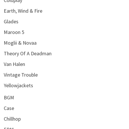
Coldplay
Earth, Wind & Fire
Glades
Maroon 5
Moglii & Novaa
Theory Of A Deadman
Van Halen
Vintage Trouble
Yellowjackets
BGM
Case
Chillhop