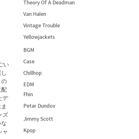
Theory Of A Deadman
Van Halen
Vintage Trouble
Yellowjackets
BGM
Case
すごい
選し
Chillhop
この
EDM
支配
Fhin
たデ
Petar Dundov
はま
ャズ
Jimmy Scott
いな
Kpop
シャ