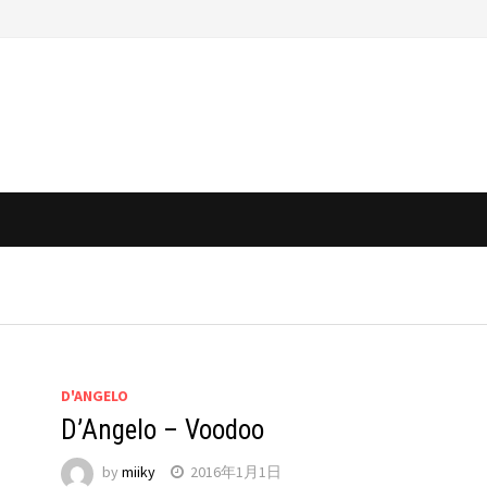
D'ANGELO
D’Angelo – Voodoo
by
miiky
2016年1月1日