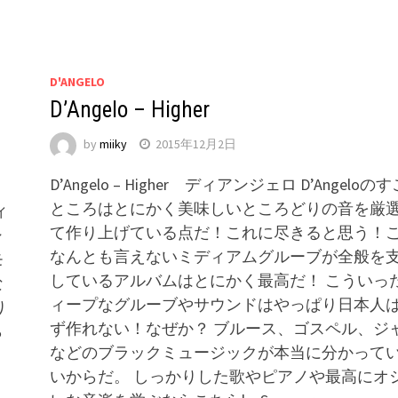
D'ANGELO
D’Angelo – Higher
by
miiky
2015年12月2日
D’Angelo – Higher ディアンジェロ D’Angeloの
ところはとにかく美味しいところどりの音を厳
ディ
て作り上げている点だ！これに尽きると思う！
シ
なんとも言えないミディアムグルーブが全般を
モ
しているアルバムはとにかく最高だ！ こういっ
な
ィープなグルーブやサウンドはやっぱり日本人
り
ず作れない！なぜか？ ブルース、ゴスペル、ジ
ら
などのブラックミュージックが本当に分かって
いからだ。 しっかりした歌やピアノや最高にオ