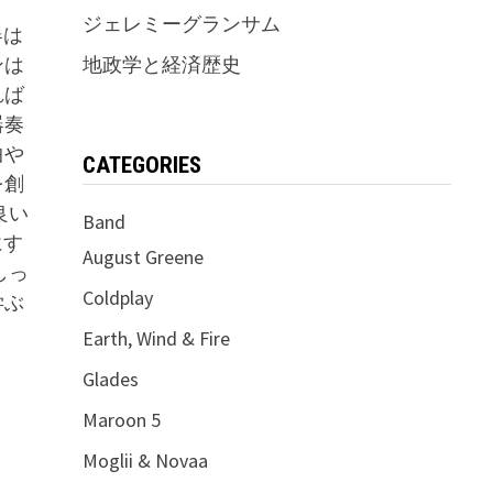
ジェレミーグランサム
器は
ンは
地政学と経済歴史
れば
器奏
曲や
CATEGORIES
を創
良い
Band
にす
August Greene
しっ
Coldplay
学ぶ
Earth, Wind & Fire
Glades
Maroon 5
Moglii & Novaa