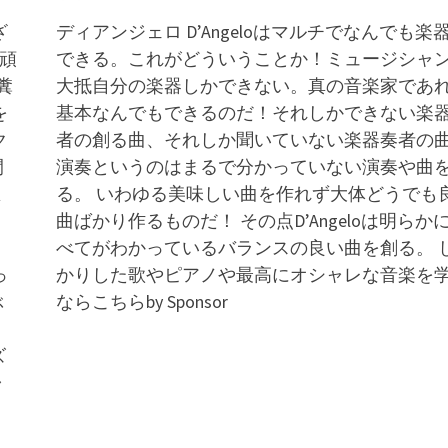
ざ
ディアンジェロ D’Angeloはマルチでなんでも楽
｢頑
できる。これがどういうことか！ミュージシャ
糞
大抵自分の楽器しかできない。真の音楽家であ
を
基本なんでもできるのだ！それしかできない楽
ク
者の創る曲、それしか聞いていない楽器奏者の
間
演奏というのはまるで分かっていない演奏や曲
よ
る。 いわゆる美味しい曲を作れず大体どうでも
！
曲ばかり作るものだ！ その点D’Angeloは明らか
べてがわかっているバランスの良い曲を創る。 
っ
かりした歌やピアノや最高にオシャレな音楽を
ぶ
ならこちらby Sponsor
ズ
ャ