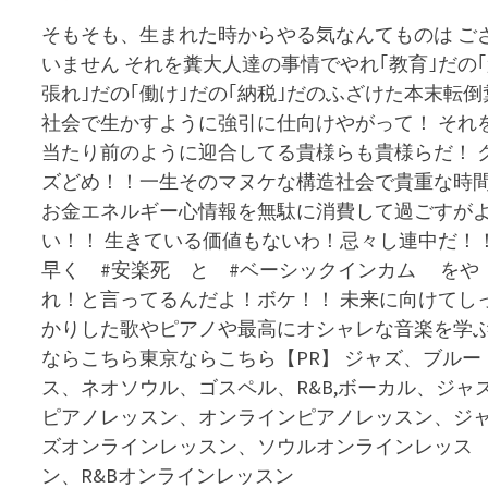
そもそも、生まれた時からやる気なんてものは ご
いません それを糞大人達の事情でやれ｢教育｣だの
張れ｣だの｢働け｣だの｢納税｣だのふざけた本末転倒
社会で生かすように強引に仕向けやがって！ それ
当たり前のように迎合してる貴様らも貴様らだ！ 
ズどめ！！一生そのマヌケな構造社会で貴重な時
お金エネルギー心情報を無駄に消費して過ごすが
い！！ 生きている価値もないわ！忌々し連中だ！
早く #安楽死 と #ベーシックインカム をや
れ！と言ってるんだよ！ボケ！！ 未来に向けてし
かりした歌やピアノや最高にオシャレな音楽を学
ならこちら東京ならこちら【PR】 ジャズ、ブルー
ス、ネオソウル、ゴスペル、R&B,ボーカル、ジャ
ピアノレッスン、オンラインピアノレッスン、ジ
ズオンラインレッスン、ソウルオンラインレッス
ン、R&Bオンラインレッスン