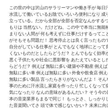
この世の中は沢山のサラリーマンや働き手が 毎日
水流して働いているお陰でいろいろ便利になり 成
立っている。だから全部が全部を否定なんかする
もりは 当然ない。だけどね、この中で本当に無能
まりない人間が 何も考えずに仕事だけするってこ
がそもそも問題だ！ 思考停止とは良く言ったもの
自分がしている仕事が とんでもなく地球にとって
くないものだとしたらどうだ？ とんでもなく効率
悪く子供たちや社会に悪影響を あたえているとし
らどうだ？ 例えば 無駄に多い建築や不動産 例えば
無駄に多い車 例えば無駄に多い 外食や飲食店 例
無駄に多い製品 言ったらきりがないんだよ！ そん
事のために汗水流し家庭を作ったり 忙しくなって
気になったり なんの意味があるんだい？ そう今の
本の音楽業界もまるで同じ！ もっとさ、しっかり
た音楽聞いてさ 頭で体で感じないかい？ 未来に向