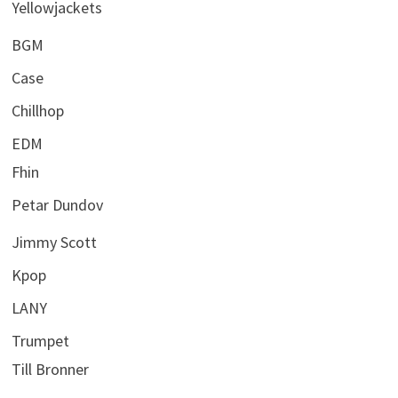
Yellowjackets
BGM
Case
Chillhop
EDM
Fhin
Petar Dundov
Jimmy Scott
Kpop
LANY
Trumpet
Till Bronner