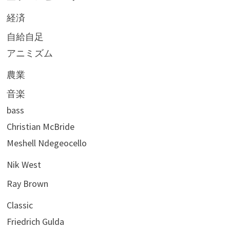
経済
自給自足
アニミズム
農業
音楽
bass
Christian McBride
Meshell Ndegeocello
Nik West
Ray Brown
Classic
Friedrich Gulda