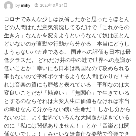
by
miiky
2020年9月24日
コロナでみんな少しは反省したかと思ったらほとん
どの人間はただ意気消沈してるだけで「これからの
生き方」なんかを変えようというなんて奴はほとん
どいないのが言動や行動から分かる。本当にどうし
ようもないバカ達である。 国連への評価も日本は最
低クラスだ。 どれだけ井の中の蛙で世界への意識が
低いことか！幸いにも日本は島国なので攻められる
事もないので平和ボケするような人間ばかりだ！そ
れは音楽の質にも歴然と表れている。平和なのは大
変良いことだが「勘違い」「無関心」で生きている
とするのならそれは大変人生に価値もなければ本当
の幸せなんて分からない醜い生命だ！ しかし分から
ないのは、よく世界でいろんな大問題が起きている
のに「私には関係ありません！」とか「音楽とは関
係ないでしょ！」みたいな無責任な姿勢で音楽でき