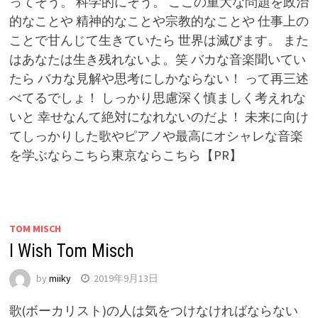
ってそう。 科学的にそう。 ここの重大な問題を政治
的なことや 精神的なことや宗教的なことや 仕事上の
ことで甘んじて生きていたら 世界は滅びます。 また
はあなたは生き残れないよ。笑 バカな音楽聞いてい
たら バカな見解や思考にしかならない！ って再三述
べてるでしょ！ しっかり思慮深く慎ましく考えれな
いと 幸せなんて絶対になれないのだよ！ 未来に向け
てしっかりした歌やピアノや最高にオシャレな音楽
を学ぶならこちら東京ならこちら【PR】
TOM MISCH
I Wish Tom Misch
by
miiky
2019年9月13日
歌(ボーカリスト)の人は気をつけなければならない