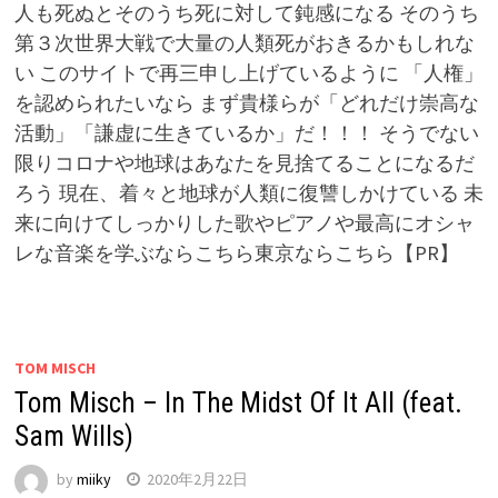
人も死ぬとそのうち死に対して鈍感になる そのうち
第３次世界大戦で大量の人類死がおきるかもしれな
い このサイトで再三申し上げているように 「人権」
を認められたいなら まず貴様らが「どれだけ崇高な
活動」「謙虚に生きているか」だ！！！ そうでない
限りコロナや地球はあなたを見捨てることになるだ
ろう 現在、着々と地球が人類に復讐しかけている 未
来に向けてしっかりした歌やピアノや最高にオシャ
レな音楽を学ぶならこちら東京ならこちら【PR】
TOM MISCH
Tom Misch – In The Midst Of It All (feat.
Sam Wills)
by
miiky
2020年2月22日