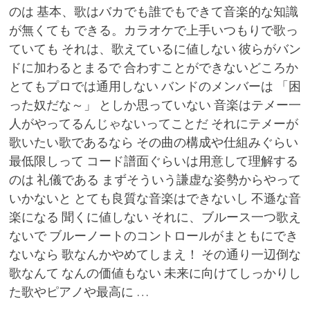
のは 基本、歌はバカでも誰でもできて音楽的な知識
が無くても できる。カラオケで上手いつもりで歌っ
ていても それは、歌えているに値しない 彼らがバン
ドに加わるとまるで 合わすことができないどころか
とてもプロでは通用しない バンドのメンバーは 「困
った奴だな～」 としか思っていない 音楽はテメー一
人がやってるんじゃないってことだ それにテメーが
歌いたい歌であるなら その曲の構成や仕組みぐらい
最低限しって コード譜面ぐらいは用意して理解する
のは 礼儀である まずそういう謙虚な姿勢からやって
いかないと とても良質な音楽はできないし 不遜な音
楽になる 聞くに値しない それに、ブルース一つ歌え
ないで ブルーノートのコントロールがまともにでき
ないなら 歌なんかやめてしまえ！ その通り一辺倒な
歌なんて なんの価値もない 未来に向けてしっかりし
た歌やピアノや最高に …