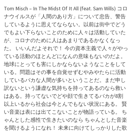
Tom Misch – In The Midst Of It All (feat. Sam Wills) コロ
ナウイルスが「人間のあり方」について忠告、警告
しているように思えてならない。以前は街中でどう
でもよい下らないことのために人々は活動していた
が、コロナのために人はあまりであるかなくなっ
た。 いいんだよそれで！ 今の資本主義で人々がやっ
ている活動のほとんどになんの意味もないのだよ。
地球にとっても害にしかならないようなことをして
いる。問題はその事を自覚せずむやみやたらに活動
しているバカな人間が多いということだ。まだ申し
訳ないという謙虚な気持ちを持ってあるのなら救い
はある。持ってないでどや顔で生きてるバカが8割
以上いるから社会は今とんでもない状況にある。 賢
い音楽は表には出てこないことが物語っている。 ち
ゃんとした感性で生きたいのなら ちゃんとした音楽
を聞けるようになれ！ 未来に向けてしっかりした歌