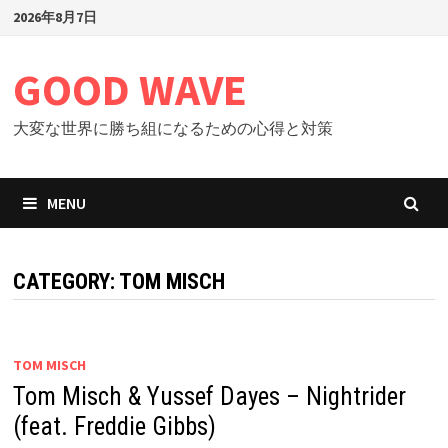
Skip
2026年8月7日
to
content
GOOD WAVE
大変な世界に勝ち組になるための心得と対策
MENU
CATEGORY: TOM MISCH
TOM MISCH
Tom Misch & Yussef Dayes – Nightrider
(feat. Freddie Gibbs)