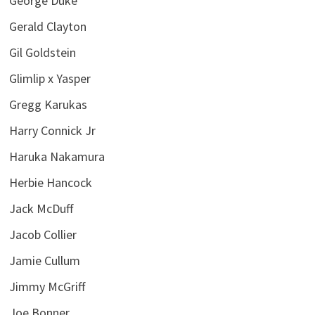
George Duke
Gerald Clayton
Gil Goldstein
Glimlip x Yasper
Gregg Karukas
Harry Connick Jr
Haruka Nakamura
Herbie Hancock
Jack McDuff
Jacob Collier
Jamie Cullum
Jimmy McGriff
Joe Bonner