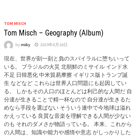
TOM MISCH
Tom Misch – Geography (Album)
by
miiky
2019年8月26日
現在、世界が刻一刻と負のスパイラルに堕ちいって
いる。 ブラジルの火災 北朝鮮のミサイル インド水
不足 日韓悪化 中米貿易摩擦 イギリス版トランプ誕
生 などなど これらは世界人口問題にも起因してい
る。 しかもその人口のほとんどは利己的な人間だ 自
分達が生きることで精一杯なので 自分達が生きるた
めなら手段を選ばない そういう連中で今地球は溢れ
かえっている 良質な音楽を理解できる人間が少ない
のも それのダメさが物語っている。 本来、これから
の人間は、知識や能力や感情や意志 がしっかりした