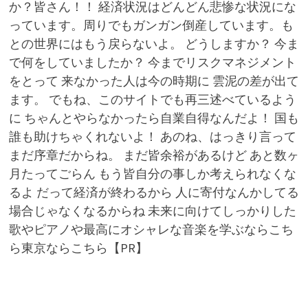
か？皆さん！！ 経済状況はどんどん悲惨な状況にな
っています。周りでもガンガン倒産しています。も
との世界にはもう戻らないよ。 どうしますか？ 今ま
で何をしていましたか？ 今までリスクマネジメント
をとって 来なかった人は今の時期に 雲泥の差が出て
ます。 でもね、このサイトでも再三述べているよう
に ちゃんとやらなかったら自業自得なんだよ！ 国も
誰も助けちゃくれないよ！ あのね、はっきり言って
まだ序章だからね。 まだ皆余裕があるけど あと数ヶ
月たってごらん もう皆自分の事しか考えられなくな
るよ だって経済が終わるから 人に寄付なんかしてる
場合じゃなくなるからね 未来に向けてしっかりした
歌やピアノや最高にオシャレな音楽を学ぶならこち
ら東京ならこちら【PR】