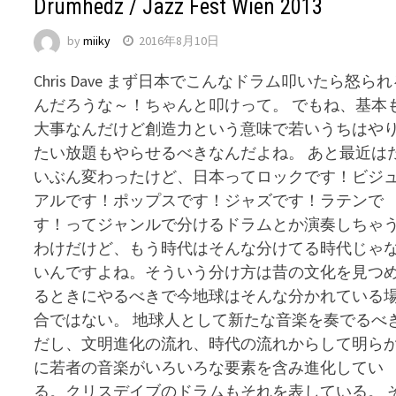
Drumhedz / Jazz Fest Wien 2013
by
miiky
2016年8月10日
Chris Dave まず日本でこんなドラム叩いたら怒ら
んだろうな～！ちゃんと叩けって。 でもね、基本
大事なんだけど創造力という意味で若いうちはや
たい放題もやらせるべきなんだよね。 あと最近は
いぶん変わったけど、日本ってロックです！ビジ
アルです！ポップスです！ジャズです！ラテンで
す！ってジャンルで分けるドラムとか演奏しちゃ
わけだけど、もう時代はそんな分けてる時代じゃ
いんですよね。そういう分け方は昔の文化を見つ
るときにやるべきで今地球はそんな分かれている
合ではない。 地球人として新たな音楽を奏でるべ
だし、文明進化の流れ、時代の流れからして明ら
に若者の音楽がいろいろな要素を含み進化してい
る。クリスデイブのドラムもそれを表している。 