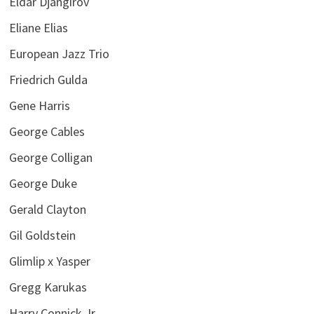
Eldar Djangirov
Eliane Elias
European Jazz Trio
Friedrich Gulda
Gene Harris
George Cables
George Colligan
George Duke
Gerald Clayton
Gil Goldstein
Glimlip x Yasper
Gregg Karukas
Harry Connick Jr