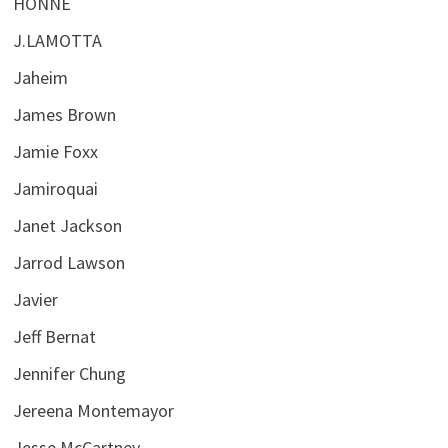
HONNE
J.LAMOTTA
Jaheim
James Brown
Jamie Foxx
Jamiroquai
Janet Jackson
Jarrod Lawson
Javier
Jeff Bernat
Jennifer Chung
Jereena Montemayor
Jesse McCartney