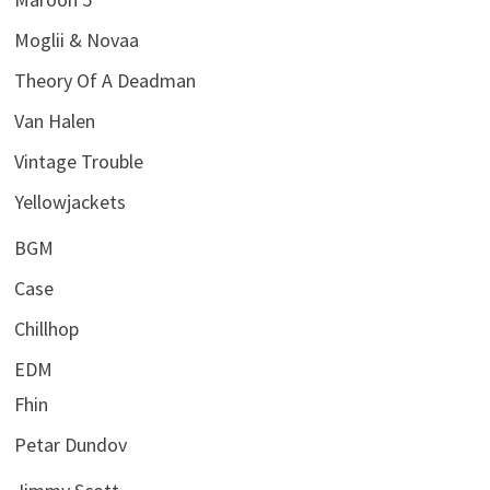
Moglii & Novaa
Theory Of A Deadman
Van Halen
Vintage Trouble
Yellowjackets
BGM
Case
Chillhop
EDM
Fhin
Petar Dundov