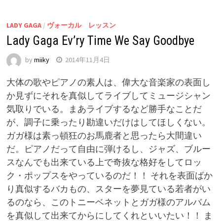
LADY GAGA
/
ヴォーカル レッスン
Lady Gaga Ev’ry Time We Say Goodbye
by
miiky
2014年11月4日
大体の歌やピアノの素人は、偉大な音楽家の表面し
か見ずにそれを真似してライブしてミュージシャン
気取りでいる。まあライブするなど勝手なことだ
が、調子に乗ったり勘違いだけはしてほしくない。
ガガ様は素っ頓狂のお馬鹿者と思ったら大間違い
だ。ピアノだって自由に弾けるし、ジャズ、ブルー
スなんでも出来ている上で奇抜な格好をしてロッ
ク・ポップスをやっているのだ！！ それを表面ばか
り真似するバカもの、スターを夢見ている若者がい
るのなら、このトニーベネットとガガ様のアルバム
を真似して出来てからにしてくれといいたい！！ ま