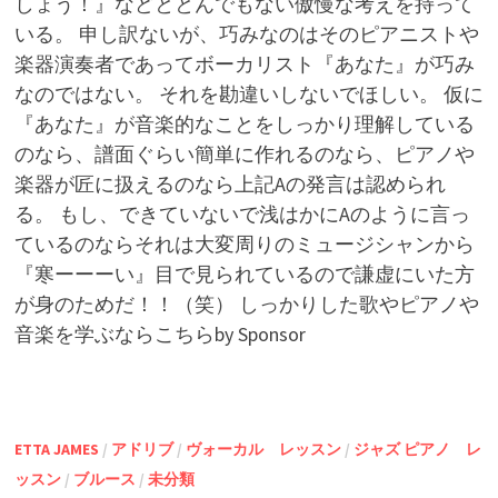
しょう！』などととんでもない傲慢な考えを持って
いる。 申し訳ないが、巧みなのはそのピアニストや
楽器演奏者であってボーカリスト『あなた』が巧み
なのではない。 それを勘違いしないでほしい。 仮に
『あなた』が音楽的なことをしっかり理解している
のなら、譜面ぐらい簡単に作れるのなら、ピアノや
楽器が匠に扱えるのなら上記Aの発言は認められ
る。 もし、できていないで浅はかにAのように言っ
ているのならそれは大変周りのミュージシャンから
『寒ーーーい』目で見られているので謙虚にいた方
が身のためだ！！（笑） しっかりした歌やピアノや
音楽を学ぶならこちらby Sponsor
ETTA JAMES
/
アドリブ
/
ヴォーカル レッスン
/
ジャズ ピアノ レ
ッスン
/
ブルース
/
未分類