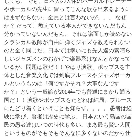
しても。 でも、日本人の大体のボーカルトレーナー
やボーカルの先生に習ってこんな歌を出来るように
はまずならない。全員とは言わないが。。。 なぜ
か？ だって、教えている本人ができないんだもん。
分かっていないんだもん。 それは譜面しか読めない
クラシカル教師が自由に弾くジャズを教えられない
のと全く同じだ。日本では幸いにも先人達の素晴ら
しいジャズメンのおかげで楽器系はなんとかなって
いるが、問題は歌だ！！やはり演歌、ポップスを主
体とした音楽文化では到底ブルースやジャズボーカ
ルというものは『何ですかそれ？大事なんです
か？』という一般論が2014年でも普通にまかり通る
国だ！！ 演歌やポップスをたどれば結局、ブルース
にたどり着くということも知らず。。。。 愚者は経
験に学び、賢者は歴史に学ぶ。 日本という島国の国
民の愚者達はいつの時代も多い。まあ最も賢い人間
というものがそもそもそんなに多くないのだから仕