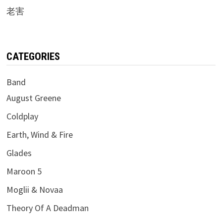
老害
CATEGORIES
Band
August Greene
Coldplay
Earth, Wind & Fire
Glades
Maroon 5
Moglii & Novaa
Theory Of A Deadman