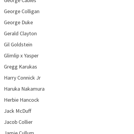
George Cables
George Colligan
George Duke
Gerald Clayton
Gil Goldstein
Glimlip x Yasper
Gregg Karukas
Harry Connick Jr
Haruka Nakamura
Herbie Hancock
Jack McDuff
Jacob Collier
Jamie Cullum