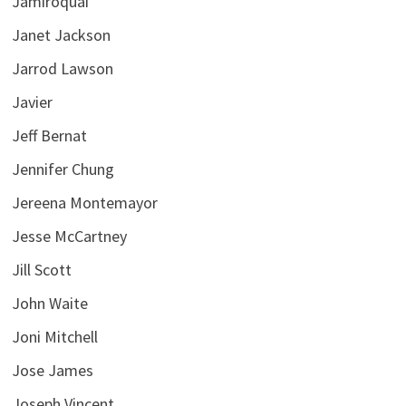
Jamiroquai
Janet Jackson
Jarrod Lawson
Javier
Jeff Bernat
Jennifer Chung
Jereena Montemayor
Jesse McCartney
Jill Scott
John Waite
Joni Mitchell
Jose James
Joseph Vincent