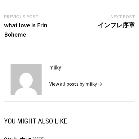
Post
Previous
N
PREVIOUS POST
NEXT POST
post:
p
what love is Erin
インフレ序章
navigation
Boheme
miiky
View all posts by miiky →
YOU MIGHT ALSO LIKE